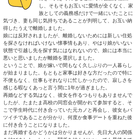
し、そもそもお互いに愛情が全くなく、家
族としての義務感だけで一緒にいたことに
気づき、妻も同じ気持ちであることが判明して、お互い納
得したうえで離婚しました。
娘には反対されましたが、離婚しないためには新しい住処
を探さなければいけない懐事情もあり、やはり娘がいない
状態で引越し先を探す気にはなれないので、娘には本当に
悪いと思いましたが離婚を選択しました。
ということで、娘が嫁いで間もなく久しぶりの一人暮らし
が始まりました。もともと家事は好きな方だったので特に
不便もなく、仕事もそれなりに忙しかったので、寂しさを
感じる暇なくあっと言う間に1年が過ぎました。
再婚などする気はなく、彼女を作るつもりもありませんで
したが、たまたま高校の同窓会が開かれて参加すると、そ
こで学生時代に付き合っていた元カノと再会し、彼女もバ
ツイチであることが分かり、何度か食事デートを重ねた後
に付き合うことになりました。
まだ再婚するかどうかは分かりませんが、先日大人の関係