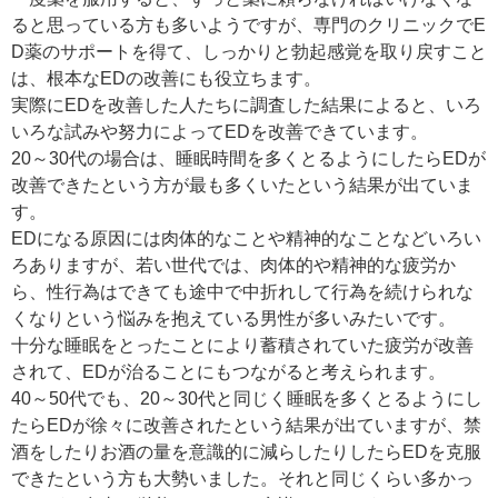
ると思っている方も多いようですが、専門のクリニックでE
D薬のサポートを得て、しっかりと勃起感覚を取り戻すこと
は、根本なEDの改善にも役立ちます。
実際にEDを改善した人たちに調査した結果によると、いろ
いろな試みや努力によってEDを改善できています。
20～30代の場合は、睡眠時間を多くとるようにしたらEDが
改善できたという方が最も多くいたという結果が出ていま
す。
EDになる原因には肉体的なことや精神的なことなどいろい
ろありますが、若い世代では、肉体的や精神的な疲労か
ら、性行為はできても途中で中折れして行為を続けられな
くなりという悩みを抱えている男性が多いみたいです。
十分な睡眠をとったことにより蓄積されていた疲労が改善
されて、EDが治ることにもつながると考えられます。
40～50代でも、20～30代と同じく睡眠を多くとるようにし
たらEDが徐々に改善されたという結果が出ていますが、禁
酒をしたりお酒の量を意識的に減らしたりしたらEDを克服
できたという方も大勢いました。それと同じくらい多かっ