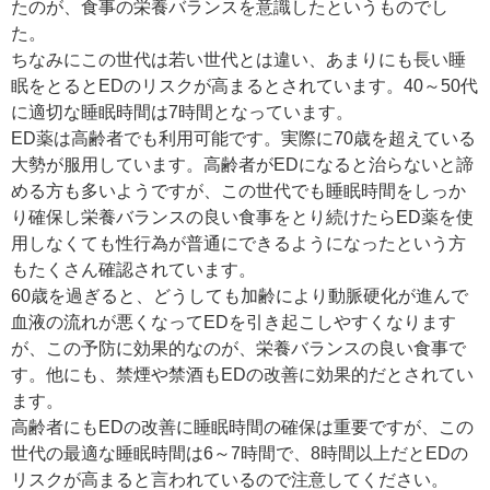
たのが、食事の栄養バランスを意識したというものでし
た。
ちなみにこの世代は若い世代とは違い、あまりにも長い睡
眠をとるとEDのリスクが高まるとされています。40～50代
に適切な睡眠時間は7時間となっています。
ED薬は高齢者でも利用可能です。実際に70歳を超えている
大勢が服用しています。高齢者がEDになると治らないと諦
める方も多いようですが、この世代でも睡眠時間をしっか
り確保し栄養バランスの良い食事をとり続けたらED薬を使
用しなくても性行為が普通にできるようになったという方
もたくさん確認されています。
60歳を過ぎると、どうしても加齢により動脈硬化が進んで
血液の流れが悪くなってEDを引き起こしやすくなります
が、この予防に効果的なのが、栄養バランスの良い食事で
す。他にも、禁煙や禁酒もEDの改善に効果的だとされてい
ます。
高齢者にもEDの改善に睡眠時間の確保は重要ですが、この
世代の最適な睡眠時間は6～7時間で、8時間以上だとEDの
リスクが高まると言われているので注意してください。